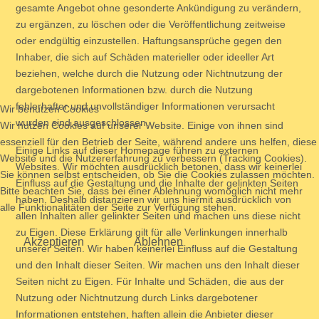
gesamte Angebot ohne gesonderte Ankündigung zu verändern,
zu ergänzen, zu löschen oder die Veröffentlichung zeitweise
oder endgültig einzustellen. Haftungsansprüche gegen den
Inhaber, die sich auf Schäden materieller oder ideeller Art
beziehen, welche durch die Nutzung oder Nichtnutzung der
dargebotenen Informationen bzw. durch die Nutzung
fehlerhafter und unvollständiger Informationen verursacht
Wir benutzen Cookies
wurden sind ausgeschlossen.
Wir nutzen Cookies auf unserer Website. Einige von ihnen sind
essenziell für den Betrieb der Seite, während andere uns helfen, diese
Einige Links auf dieser Homepage führen zu externen
Website und die Nutzererfahrung zu verbessern (Tracking Cookies).
Websites. Wir möchten ausdrücklich betonen, dass wir keinerlei
Sie können selbst entscheiden, ob Sie die Cookies zulassen möchten.
Einfluss auf die Gestaltung und die Inhalte der gelinkten Seiten
Bitte beachten Sie, dass bei einer Ablehnung womöglich nicht mehr
haben. Deshalb distanzieren wir uns hiermit ausdrücklich von
alle Funktionalitäten der Seite zur Verfügung stehen.
allen Inhalten aller gelinkter Seiten und machen uns diese nicht
zu Eigen. Diese Erklärung gilt für alle Verlinkungen innerhalb
Akzeptieren
Ablehnen
unserer Seiten. Wir haben keinerlei Einfluss auf die Gestaltung
und den Inhalt dieser Seiten. Wir machen uns den Inhalt dieser
Seiten nicht zu Eigen. Für Inhalte und Schäden, die aus der
Nutzung oder Nichtnutzung durch Links dargebotener
Informationen entstehen, haften allein die Anbieter dieser